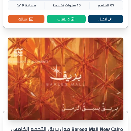
0% المقدم
10 سنوات تقسيط
مساحة 19م²
اتصل
واتساب
رسالة
Bareeq Mall New Cairo مول بريق التجمع الخامس