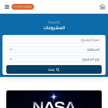
01060228884
الرئيسية
المشروعات
بحث