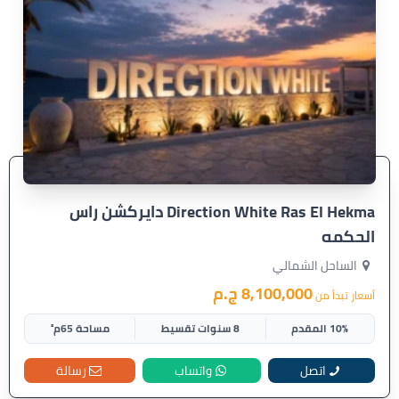
Direction White Ras El Hekma دايركشن راس
الحكمه
الساحل الشمالي
8,100,000 ج.م
أسعار تبدأ من
10% المقدم
8 سنوات تقسيط
مساحة 65م²
اتصل
واتساب
رسالة