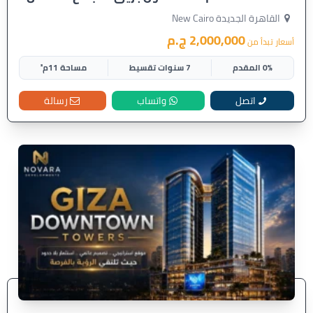
القاهرة الجديدة New Cairo
2,000,000 ج.م
أسعار تبدأ من
0% المقدم
7 سنوات تقسيط
مساحة 11م²
اتصل
واتساب
رسالة