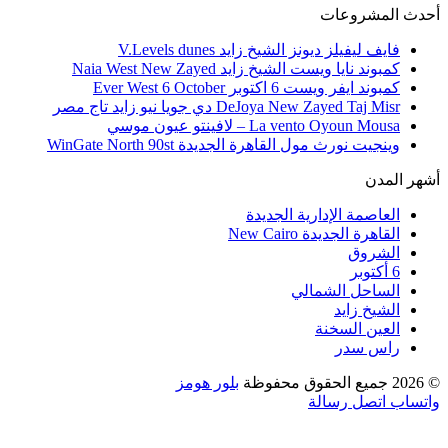
أحدث المشروعات
فايف ليفيلز ديونز الشيخ زايد V.Levels dunes
كمبوند نايا ويست الشيخ زايد Naia West New Zayed
كمبوند ايفر ويست 6 اكتوبر Ever West 6 October
DeJoya New Zayed Taj Misr دي جويا نيو زايد تاج مصر
La vento Oyoun Mousa – لافينتو عيون موسي
وينجيت نورث مول القاهرة الجديدة WinGate North 90st
أشهر المدن
العاصمة الإدارية الجديدة
القاهرة الجديدة New Cairo
الشروق
6 أكتوبر
الساحل الشمالي
الشيخ زايد
العين السخنة
راس سدر
© 2026 جميع الحقوق محفوظة
بلور هومز
واتساب
اتصل
رسالة