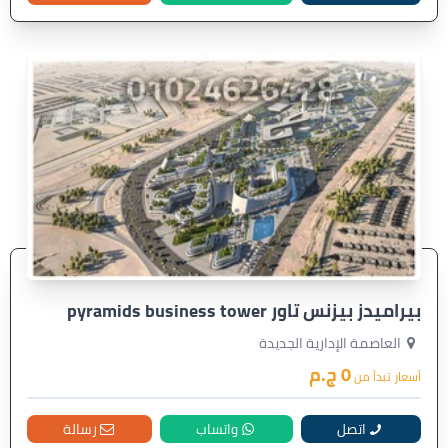
بيراميدز بيزنس تاور pyramids business tower
العاصمة الإدارية الجديدة
0 ج.م
أسعار تبدأ من
اتصل
واتساب
رسالة