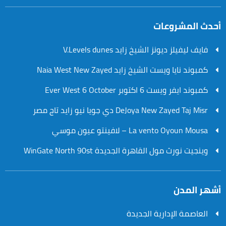
أحدث المشروعات
فايف ليفيلز ديونز الشيخ زايد V.Levels dunes
كمبوند نايا ويست الشيخ زايد Naia West New Zayed
كمبوند ايفر ويست 6 اكتوبر Ever West 6 October
DeJoya New Zayed Taj Misr دي جويا نيو زايد تاج مصر
La vento Oyoun Mousa – لافينتو عيون موسي
وينجيت نورث مول القاهرة الجديدة WinGate North 90st
أشهر المدن
العاصمة الإدارية الجديدة