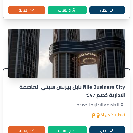
اتصل
واتساب
رسالة
Nile Business City نايل بيزنس سيتي العاصمة
الادارية خصم 47%
العاصمة الإدارية الجديدة
0 ج.م
أسعار تبدأ من
اتصل
واتساب
رسالة