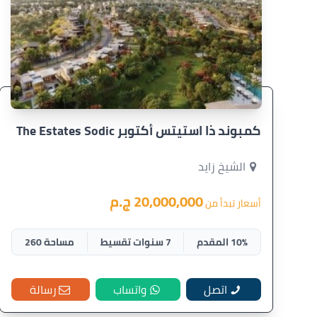
كمبوند ذا استيتس أكتوبر The Estates Sodic
الشيخ زايد
20,000,000 ج.م
أسعار تبدأ من
10% المقدم
7 سنوات تقسيط
مساحة 260
اتصل
واتساب
رسالة