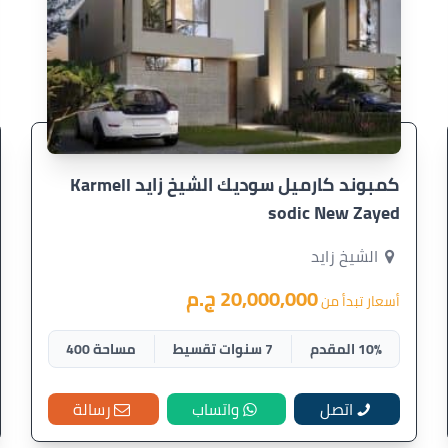
كمبوند كارميل سوديك الشيخ زايد Karmell
sodic New Zayed
الشيخ زايد
20,000,000 ج.م
أسعار تبدأ من
10% المقدم
7 سنوات تقسيط
مساحة 400
اتصل
واتساب
رسالة