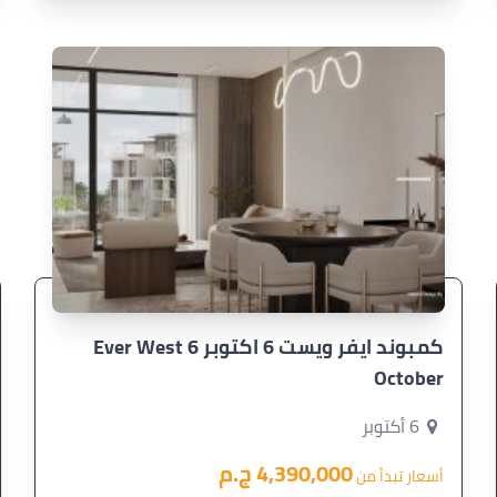
كمبوند ايفر ويست 6 اكتوبر Ever West 6
October
6 أكتوبر
4,390,000 ج.م
أسعار تبدأ من