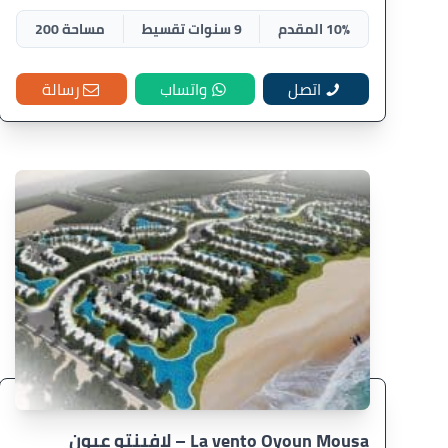
10% المقدم
9 سنوات تقسيط
مساحة 200
اتصل
واتساب
رسالة
La vento Oyoun Mousa – لافينتو عيون