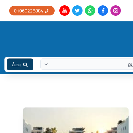
01060228884
بحث