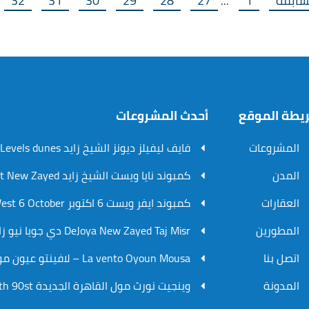
سابقة
1
27
28
29
30
31
32
…
يطة الموقع
أحدث المشروعات
المشروعات
فايف ليفيلز ديونز الشيخ زايد V.Levels dunes
المدن
كمبوند نايا ويست الشيخ زايد Naia West New Zayed
العقارات
كمبوند ايفر ويست 6 اكتوبر Ever West 6 October
المطورين
DeJoya New Zayed Taj Misr دي جويا نيو زايد تاج مصر
اتصل بنا
La vento Oyoun Mousa – لافينتو عيون موسي
المدونة
وينجيت نورث مول القاهرة الجديدة WinGate North 90st