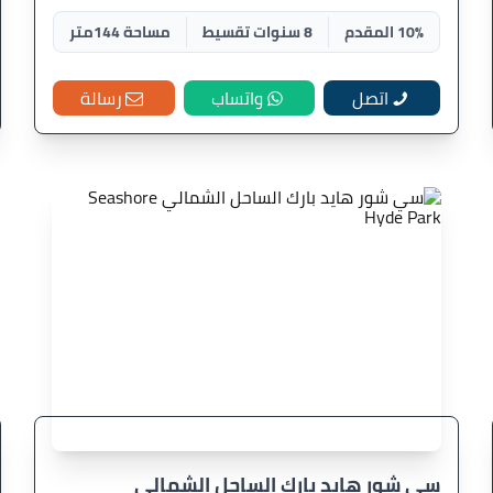
10% المقدم
8 سنوات تقسيط
مساحة 144متر
اتصل
واتساب
رسالة
سي شور هايد بارك الساحل الشمالي