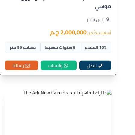
موسي
راس سدر
2,000,000 ج.م
أسعار تبدأ من
10% المقدم
6 سنوات تقسيط
مساحة 95 متر
اتصل
واتساب
رسالة