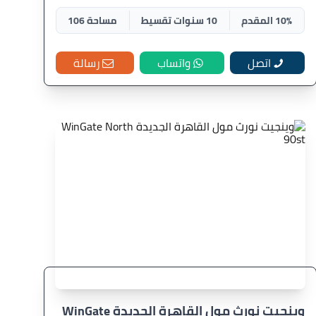
10% المقدم
10 سنوات تقسيط
مساحة 106
اتصل
واتساب
رسالة
وينجيت نورث مول القاهرة الجديدة WinGate