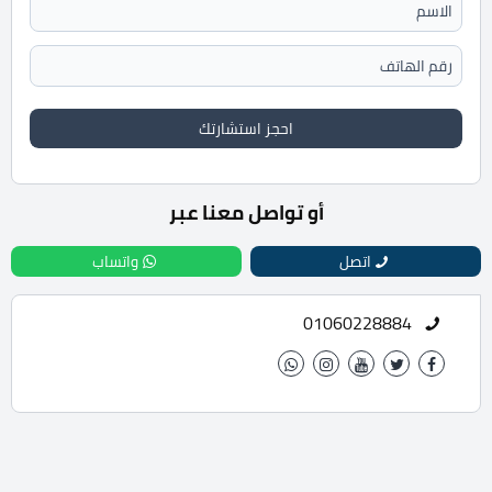
احجز استشارتك
أو تواصل معنا عبر
اتصل
واتساب
01060228884