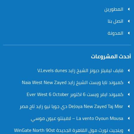
المطورين
اتصل بنا
المدونة
أحدث المشروعات
فايف ليفيلز ديونز الشيخ زايد V.Levels dunes
كمبوند نايا ويست الشيخ زايد Naia West New Zayed
كمبوند ايفر ويست 6 اكتوبر Ever West 6 October
DeJoya New Zayed Taj Misr دي جويا نيو زايد تاج مصر
La vento Oyoun Mousa – لافينتو عيون موسي
وينجيت نورث مول القاهرة الجديدة WinGate North 90st