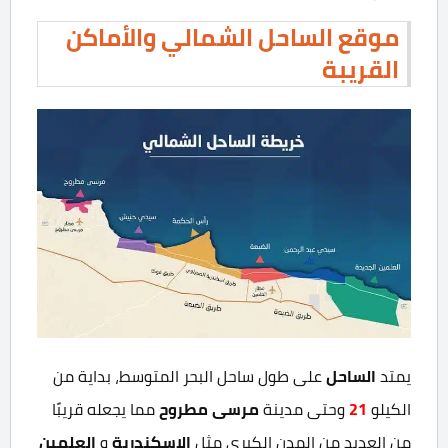
موقع الساحل الشمالي والأماكن
القريبة
الساحل
يمتد
على طول ساحل البحر المتوسط، بداية من
21
مرسى مطروح
الكيلو
وحتى مدينة
مما يجعله قريبًا
الإسكندرية
العلمين
من العديد من المدن الكبرى مثل
و