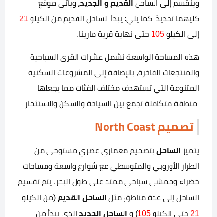
القديم و الجديد،
وينقسم إلى الساحل
ويأتي موقع
كليهما تحديدًا كما يلي: يبدأ الساحل القديم من الكيلو
21
إلى الكيلو
105
حتى نهاية قرية مارينا.
هذه المساحة الواسعة تشمل عشرات القرى السياحية
والمنتجعات الفاخرة، بالإضافة إلى المشروعات السكنية
المتنوعة التي تستهدف مختلف الفئات مما يجعلها
منطقة متكاملة تجمع بين السياحة والسكن والاستثمار
تصميم
North Coast
الساحل
يتميز
بتصميم معماري عصري مستوحى من
الطراز الأوروبي والمتوسطي مع شوارع واسعة ومساحات
خضراء وممشى سياحي ممتد على طول البحر. يتم تقسيم
الساحل القديم
الساحل إلى عدة مناطق مثل
(من الكيلو
الساحل الجديد
21
حتى الكيلو
105
)
و
الذي يبدأ من