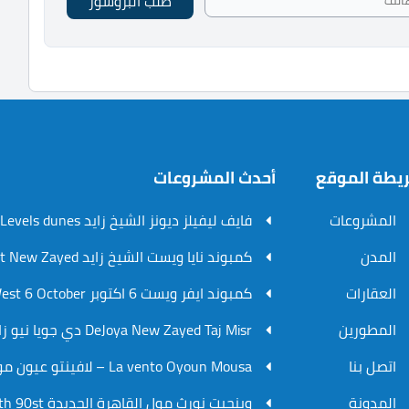
طلب البروشور
يطة الموقع
أحدث المشروعات
المشروعات
فايف ليفيلز ديونز الشيخ زايد V.Levels dunes
المدن
كمبوند نايا ويست الشيخ زايد Naia West New Zayed
العقارات
كمبوند ايفر ويست 6 اكتوبر Ever West 6 October
المطورين
DeJoya New Zayed Taj Misr دي جويا نيو زايد تاج مصر
اتصل بنا
La vento Oyoun Mousa – لافينتو عيون موسي
المدونة
وينجيت نورث مول القاهرة الجديدة WinGate North 90st