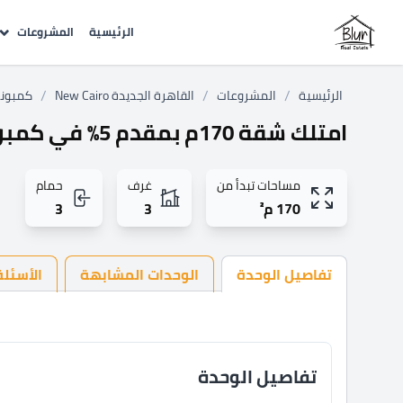
الرئيسية
المشروعات
/
/
/
الرئيسية
المشروعات
القاهرة الجديدة New Cairo
كمبوند ا
امتلك شقة 170م بمقدم 5% في كمبوند فيفث سكوير
مساحات تبدأ من
غرف
حمام
170 م²
3
3
تفاصيل الوحدة
الوحدات المشابهة
الأسئلة
تفاصيل الوحدة