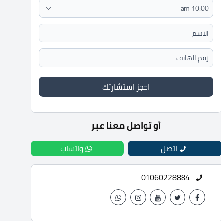
احجز استشارتك
أو تواصل معنا عبر
اتصل
واتساب
01060228884