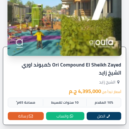
Ori Compound El Sheikh Zayed كمبوند اوري
الشيخ زايد
الشيخ زايد
4,395,000 ج.م
أسعار تبدأ من
10% المقدم
10 سنوات تقسيط
مساحة 65م²
اتصل
واتساب
رسالة