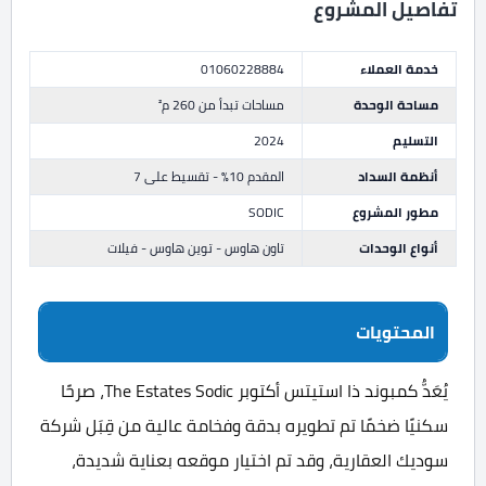
تفاصيل المشروع
خدمة العملاء
01060228884
مساحة الوحدة
مساحات تبدأ من 260 م²
التسليم
2024
أنظمة السداد
المقدم 10% - تقسيط على 7
مطور المشروع
SODIC
أنواع الوحدات
تاون هاوس - توين هاوس - فيلات
المحتويات
يُعَدُّ كمبوند ذا استيتس أكتوبر The Estates Sodic، صرحًا
سكنيًا ضخمًا تم تطويره بدقة وفخامة عالية من قِبَل شركة
سوديك العقارية، وقد تم اختيار موقعه بعناية شديدة،