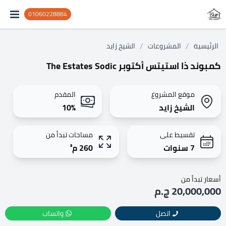
01060228884
/
/
الرئيسية
المشروعات
الشيخ زايد
كمبوند ذا استيتس أكتوبر The Estates Sodic
موقع المشروع
المقدم
الشيخ زايد
10%
تقسيط على
مساحات تبدأ من
7 سنوات
260 م²
أسعار تبدأ من
20,000,000 ج.م
اتصل
واتساب