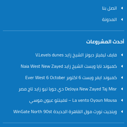
اتصل بنا
المدونة
أحدث المشروعات
فايف ليفيلز ديونز الشيخ زايد V.Levels dunes
كمبوند نايا ويست الشيخ زايد Naia West New Zayed
كمبوند ايفر ويست 6 اكتوبر Ever West 6 October
DeJoya New Zayed Taj Misr دي جويا نيو زايد تاج مصر
La vento Oyoun Mousa – لافينتو عيون موسي
وينجيت نورث مول القاهرة الجديدة WinGate North 90st