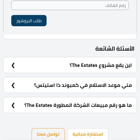
طلب البروشور
الأسئلة الشائعة
اين يقع مشروع The Estates؟
في الشيخ زايد الجديدة امام مطار سفنكس مباشرة.
متي موعد الاستلام في كمبوند ذا استيتس؟
استلام مرحلة اولي ديسيمبر 2023 و مرحلة ثانية ابريل 2024
ما هو رقم مبيعات الشركة المطورة The Estates؟
01060228884
استشارة مجانية
تواصل معنا