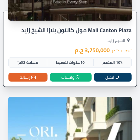
Mall Canton Plaza مول كانتون بلازا الشيخ زايد
الشيخ زايد
3,750,000 ج.م
أسعار تبدأ من
10% المقدم
10سنوات تقسيط
مساحة 32م²
اتصل
واتساب
رسالة