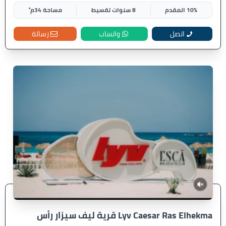
10% المقدم
8 سنوات تقسيط
مساحة 34م²
اتصل
واتساب
رسالة
Lyv Caesar Ras Elhekma قرية ليف سيزار رأس