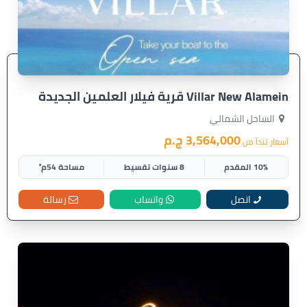
Villar New Alamein قرية فيلار العلمين الجديدة
الساحل الشمالي
3,564,000 ج.م
أسعار تبدأ من
10% المقدم
8 سنوات تقسيط
مساحة 54م²
اتصل
واتساب
رسالة