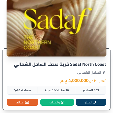
Sadaf North Coast قرية صدف الساحل الشمالي
الساحل الشمالي
4,000,000 ج.م
أسعار تبدأ من
10% المقدم
10 سنوات تقسيط
مساحة 45م²
اتصل
واتساب
رسالة