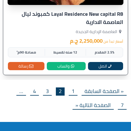
Layal Residence New capital R8 كمبوند ليال
العاصمة الادارية
العاصمة الإدارية الجديدة
2,250,000 ج.م
أسعار تبدأ من
2.5% المقدم
12 سنه تقسيط
مساحة 90م²
اتصل
واتساب
رسالة
« الصفحة السابقة
1
2
3
4
…
7
الصفحة التالية «