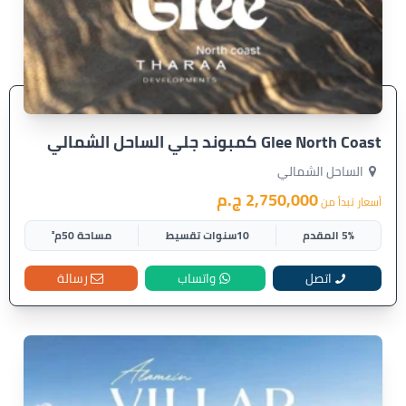
Glee North Coast كمبوند جلي الساحل الشمالي
الساحل الشمالي
2,750,000 ج.م
أسعار تبدأ من
5% المقدم
10سنوات تقسيط
مساحة 50م²
اتصل
واتساب
رسالة