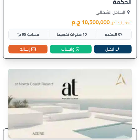
الحكمة
الساحل الشمالي
10,500,000 ج.م
أسعار تبدأ من
0% المقدم
10 سنوات تقسيط
مساحة 85 م²
اتصل
واتساب
رسالة