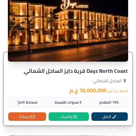
Dayz North Coast قرية دايز الساحل الشمالي
الساحل الشمالي
10,000,000 ج.م
أسعار تبدأ من
10% المقدم
5 سنوات تقسيط
مساحة 45م²
اتصل
واتساب
رسالة