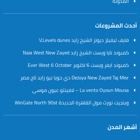
المدونة
أحدث المشروعات
فايف ليفيلز ديونز الشيخ زايد V.Levels dunes
كمبوند نايا ويست الشيخ زايد Naia West New Zayed
كمبوند ايفر ويست 6 اكتوبر Ever West 6 October
DeJoya New Zayed Taj Misr دي جويا نيو زايد تاج مصر
La vento Oyoun Mousa – لافينتو عيون موسي
وينجيت نورث مول القاهرة الجديدة WinGate North 90st
أشهر المدن