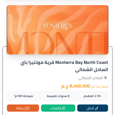
Monterra Bay North Coast قرية مونتيرا باي
الساحل الشمالي
الساحل الشمالي
8,400,000 ج.م
أسعار تبدأ من
2.5% المقدم
9 سنوات تقسيط
مساحة 100م²
اتصل
واتساب
رسالة