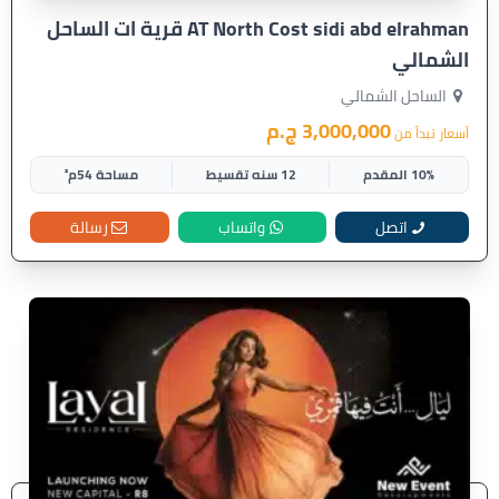
AT North Cost sidi abd elrahman قرية ات الساحل
الشمالي
الساحل الشمالي
3,000,000 ج.م
أسعار تبدأ من
10% المقدم
12 سنه تقسيط
مساحة 54م²
اتصل
واتساب
رسالة