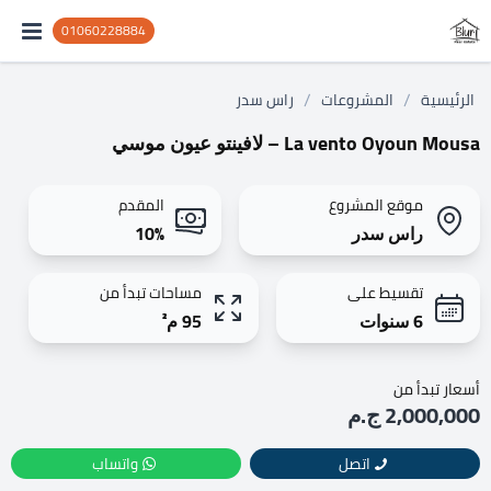
01060228884
/
/
الرئيسية
المشروعات
راس سدر
La vento Oyoun Mousa – لافينتو عيون موسي
موقع المشروع
المقدم
راس سدر
10%
تقسيط على
مساحات تبدأ من
6 سنوات
95 م²
أسعار تبدأ من
2,000,000 ج.م
اتصل
واتساب