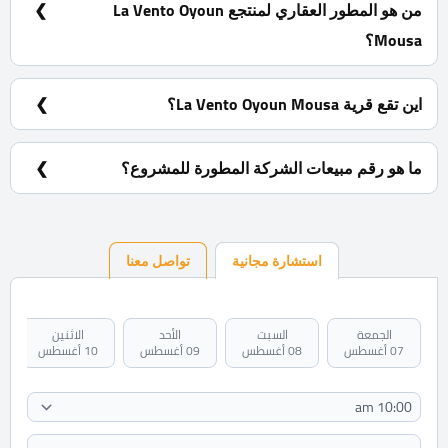
من هو المطور العقاري لمنتجع La Vento Oyoun
Mousa؟
شركة لاسيرينا للتطوير العقاري.
اين تقع قرية La Vento Oyoun Mousa؟
في مدينة راس سدر بعد نفق الشهيد احمد حمدي في
الكيلو 30
ما هو رقم مبيعات الشركة المطورة للمشروع؟
01060228884
استشارة مجانية
تواصل معنا
الجمعة
السبت
الأحد
الاثنين
07 أغسطس
08 أغسطس
09 أغسطس
10 أغسطس