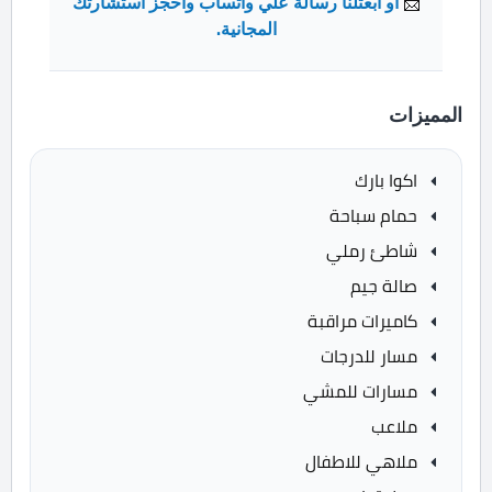
📩
او ابعتلنا رسالة علي واتساب واحجز استشارتك
المجانية.
المميزات
اكوا بارك
حمام سباحة
شاطئ رملي
صالة جيم
كاميرات مراقبة
مسار للدرجات
مسارات للمشي
ملاعب
ملاهي للاطفال