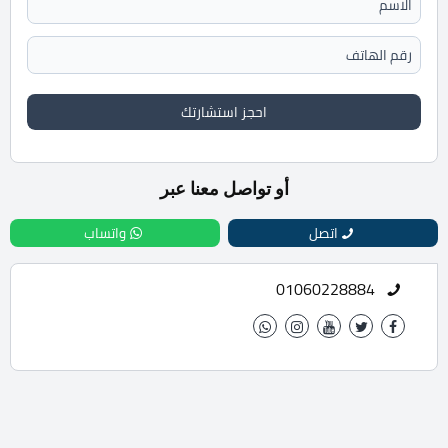
احجز استشارتك
أو تواصل معنا عبر
اتصل
واتساب
01060228884