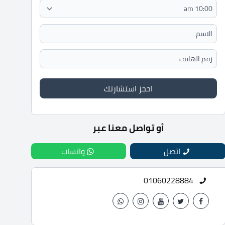
احجز استشارتك
أو تواصل معنا عبر
اتصل
واتساب
01060228884