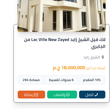
لاك فيل الشيخ زايد Lac Ville New Zayed من
الجابري
الشيخ زايد
18,000,000 ج.م
أسعار تبدأ من
10% المقدم
6 سنوات تقسيط
مساحة 294
اتصل
واتساب
رسالة