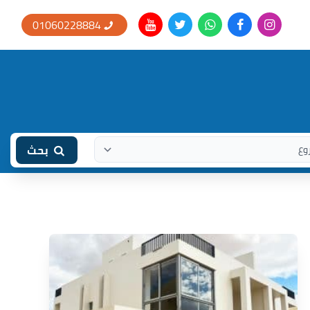
01060228884
بحث