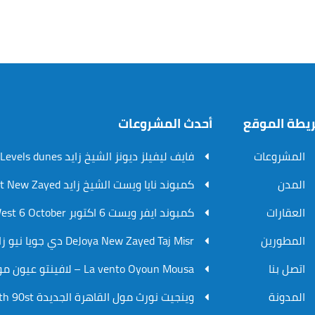
يطة الموقع
أحدث المشروعات
المشروعات
فايف ليفيلز ديونز الشيخ زايد V.Levels dunes
المدن
كمبوند نايا ويست الشيخ زايد Naia West New Zayed
العقارات
كمبوند ايفر ويست 6 اكتوبر Ever West 6 October
المطورين
DeJoya New Zayed Taj Misr دي جويا نيو زايد تاج مصر
اتصل بنا
La vento Oyoun Mousa – لافينتو عيون موسي
المدونة
وينجيت نورث مول القاهرة الجديدة WinGate North 90st