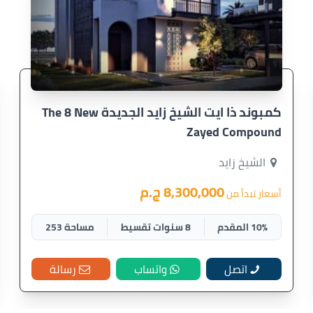
كمبوند ذا ايت الشيخ زايد الجديدة The 8 New
Zayed Compound
الشيخ زايد
8,300,000 ج.م
أسعار تبدأ من
10% المقدم
8 سنوات تقسيط
مساحة 253
اتصل
واتساب
رسالة