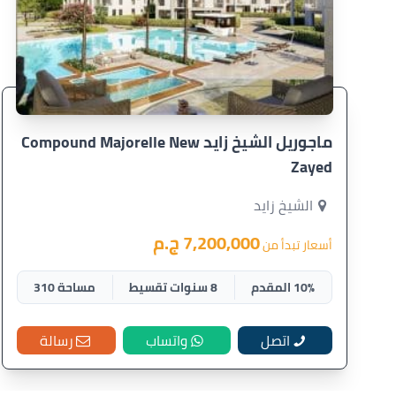
ماجوريل الشيخ زايد Compound Majorelle New
Zayed
الشيخ زايد
7,200,000 ج.م
أسعار تبدأ من
10% المقدم
8 سنوات تقسيط
مساحة 310
اتصل
واتساب
رسالة