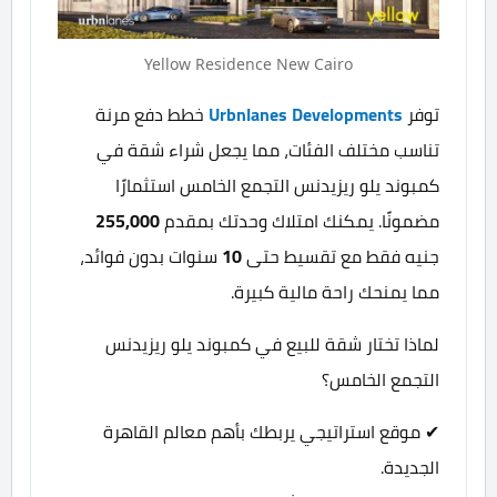
Yellow Residence New Cairo
توفر
Urbnlanes Developments
خطط دفع مرنة
تناسب مختلف الفئات، مما يجعل شراء شقة في
كمبوند يلو ريزيدنس التجمع الخامس استثمارًا
مضمونًا. يمكنك امتلاك وحدتك بمقدم
255,000
جنيه فقط مع تقسيط حتى
10
سنوات بدون فوائد،
مما يمنحك راحة مالية كبيرة.
لماذا تختار شقة للبيع في كمبوند يلو ريزيدنس
التجمع الخامس؟
✔ موقع استراتيجي يربطك بأهم معالم القاهرة
الجديدة.