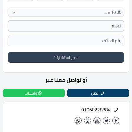
احجز استشارتك
أو تواصل معنا عبر
اتصل
واتساب
01060228884