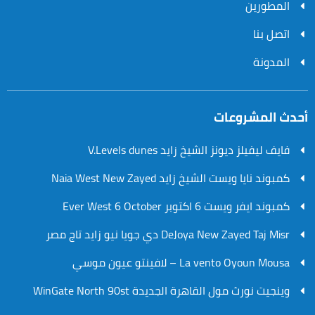
المطورين
اتصل بنا
المدونة
أحدث المشروعات
فايف ليفيلز ديونز الشيخ زايد V.Levels dunes
كمبوند نايا ويست الشيخ زايد Naia West New Zayed
كمبوند ايفر ويست 6 اكتوبر Ever West 6 October
DeJoya New Zayed Taj Misr دي جويا نيو زايد تاج مصر
La vento Oyoun Mousa – لافينتو عيون موسي
وينجيت نورث مول القاهرة الجديدة WinGate North 90st