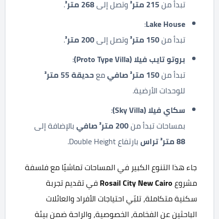
تبدأ من
215
متر²
وتصل إلى
268
متر²
.
:
Lake House
تبدأ من
150
متر²
وتصل إلى
200
متر²
.
بروتو تايب فيلا
(Proto Type Villa)
:
تبدأ من
150
متر² صافي
مع
حديقة 55 متر²
للوحدات الأرضية.
سكاي فيلا
(Sky Villa)
:
بمساحات تبدأ من
200
متر² صافي
بالإضافة إلى
88
متر² تراس
بارتفاع Double Height.
جاء هذا التنوع الكبير في المساحات تماشيًا مع فلسفة
مشروع
Rosail City New Cairo
في تقديم تجربة
سكنية متكاملة، تلبّي احتياجات الأفراد والعائلات
الباحثين عن الفخامة، الخصوصية، والراحة ضمن بيئة