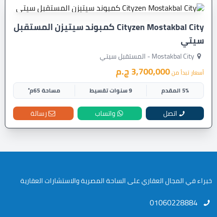
Cityzen Mostakbal City كمبوند سيتيزن المستقبل
سيتي
Mostakbal City - المستقبل سيتي
3,700,000 ج.م
أسعار تبدأ من
5% المقدم
9 سنوات تقسيط
مساحة 65م²
اتصل
واتساب
رسالة
خبراء في المجال العقاري على الساحة المصرية والاستشارات العقارية
01060228884