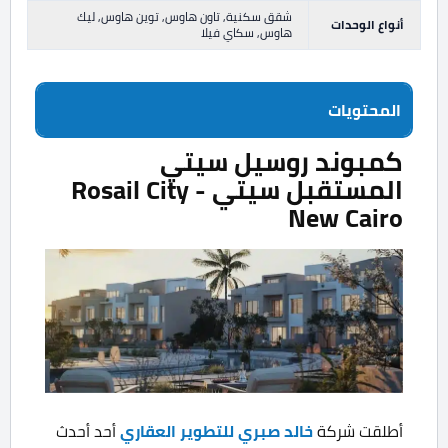
شقق سكنية, تاون هاوس, توين هاوس, ليك
أنواع الوحدات
هاوس, سكاي فيلا
المحتويات
كمبوند روسيل سيتي
المستقبل سيتي - Rosail City
New Cairo
أطلقت شركة
خالد صبري للتطوير العقاري
أحد أحدث