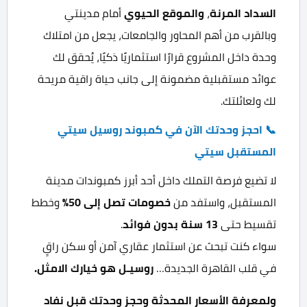
السداد المرنة
،
والموقع الحيوي
أمام مدينتي
وبالقرب من أهم المحاور والجامعات، يجعل من امتلاك
وحدة داخل المشروع قرارًا استثماريًا ذكيًا، يُحقق لك
عوائد مستقبلية مضمونة إلى جانب حياة راقية مريحة
لك ولعائلتك.
📞 احجز وحدتك الآن في كمبوند روسيل سيتي
المستقبل سيتي
لا تضيع فرصة التملك داخل أحد أبرز كمبوندات مدينة
المستقبل، واستفد من
خصومات تصل إلى 50
%
وخطط
تقسيط حتى
13
سنة بدون فوائد
.
سواء كنت تبحث عن استثمار عقاري آمن أو سكن راقٍ
في قلب القاهرة الجديدة…
روسيـل
هو خيارك الامثل
.
ولمعرفة الأسعار المحدثة وحجز وحدتك قبل نفاد