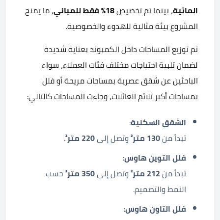
المائية
، بينما تم تخصيص
18%
فقط للمباني
، ما يمنح
المشروع بيئة مثالية للهدوء والخصوصية.
تم توزيع المساحات داخل الكمبوند بعناية شديدة
لضمان تلبية احتياجات مختلف فئات العملاء، سواء
الباحثين عن شقق عصرية بمساحات مريحة أو فلل
بمساحات أكبر تلائم العائلات، وجاءت المساحات كالتالي:
الشقق السكنية
:
تبدأ من
130
متر²
وتصل إلى
220
متر²
.
فلل التوين هاوس
:
تبدأ من
212
متر²
وتصل إلى
350
متر²
حسب
النمط والتصميم.
فلل التاون هاوس
: