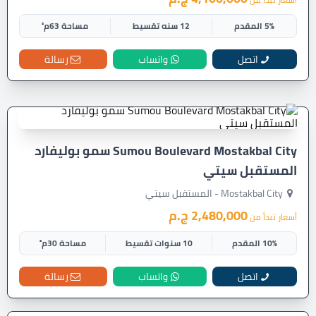
5% المقدم
12 سنه تقسيط
مساحة 63م²
اتصل
واتساب
رسالة
Sumou Boulevard Mostakbal City سمو بوليفارد
المستقبل سيتي
Mostakbal City - المستقبل سيتي
2,480,000 ج.م
أسعار تبدأ من
10% المقدم
10 سنوات تقسيط
مساحة 30م²
اتصل
واتساب
رسالة