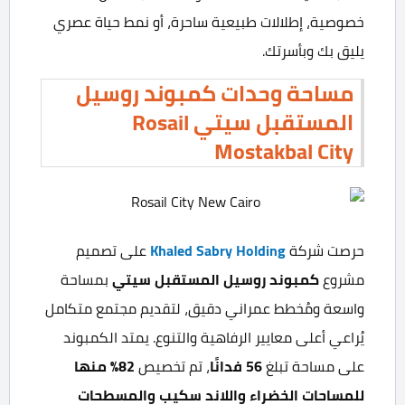
خصوصية، إطلالات طبيعية ساحرة، أو نمط حياة عصري
يليق بك وبأسرتك.
مساحة وحدات كمبوند روسيل
المستقبل سيتي Rosail
Mostakbal City
حرصت شركة
Khaled Sabry Holding
على تصميم
مشروع
كمبوند روسيل المستقبل سيتي
بمساحة
واسعة ومُخطط عمراني دقيق، لتقديم مجتمع متكامل
يُراعي أعلى معايير الرفاهية والتنوع. يمتد الكمبوند
على مساحة تبلغ
56
فدانًا
، تم تخصيص
82%
منها
للمساحات الخضراء واللاند سكيب والمسطحات