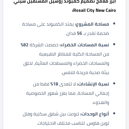
أبرز ملامح تصميم كمبوند روسيل المستقبل سيتي
:
Rosail City New Cairo
مساحة المشروع:
يمتد الكمبوند على مساحة
ضخمة تقدر بـ
56
فدان.
نسبة المساحات الخضراء:
خصصت الشركة
82%
من المساحة الكلية للمناظر الطبيعية
والمساحات الخضراء والمسطحات المائية، لخلق
بيئة صحية مريحة للنفس.
نسبة الإنشاءات:
لا تتعدى
18%
فقط من
إجمالي المساحة، مما يعزز شعور الخصوصية
والهدوء.
أنواع الوحدات:
تنوعت بين شقق سكنية وفلل
توين هاوس، لتناسب مختلف الاحتياجات.