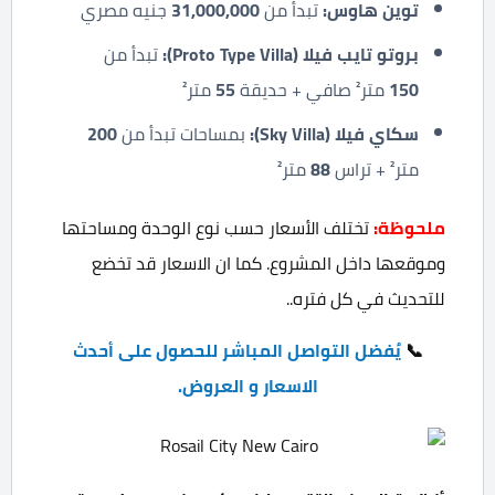
توين هاوس
:
تبدأ من
31,000,000
جنيه مصري
بروتو تايب فيلا
(Proto Type Villa):
تبدأ من
150
متر² صافي + حديقة
55
متر²
سكاي فيلا
(Sky Villa):
بمساحات تبدأ من
200
متر² + تراس
88
متر²
ملحوظة
:
تختلف الأسعار حسب نوع الوحدة ومساحتها
وموقعها داخل المشروع. كما ان الاسعار قد تخضع
للتحديث في كل فتره..
📞
يُفضل التواصل المباشر للحصول على أحدث
الاسعار و العروض.