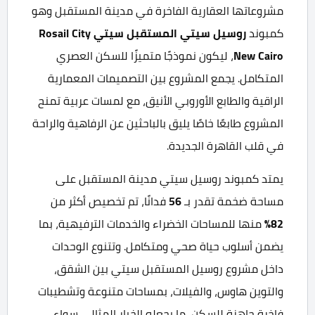
مشروعاتها العقارية الفاخرة في مدينة المستقبل وهو
كمبوند
روسيل سيتي المستقبل سيتي Rosail City
New Cairo
، ليكون نموذجًا متميزًا للسكن العصري
المتكامل. يجمع المشروع بين التصميمات المعمارية
الراقية والطابع الأوروبي الأنيق، مع لمسات عربية تمنح
المشروع طابعًا خاصًا يليق بالباحثين عن الرفاهية والراحة
في قلب القاهرة الجديدة.
يمتد كمبوند روسيل سيتي مدينة المستقبل على
مساحة ضخمة تقدر بـ
56
فدانًا، تم تخصيص أكثر من
82%
منها للمساحات الخضراء والخدمات الترفيهية، بما
يضمن أسلوب حياة صحي ومتكامل. وتتنوع الوحدات
داخل مشروع روسيل المستقبل سيتي بين الشقق،
والتوين هاوس، والفيلات، بمساحات متنوعة وتشطيبات
فاخرة جاهزة للسكن، ما يجعله الخيار المثالي سواء