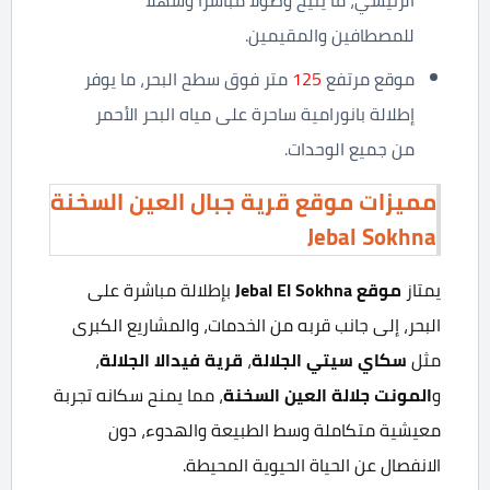
الرئيسي، ما يتيح وصولًا مباشرًا وسهلًا
للمصطافين والمقيمين.
موقع مرتفع
125
متر فوق سطح البحر، ما يوفر
إطلالة بانورامية ساحرة على مياه البحر الأحمر
من جميع الوحدات.
مميزات موقع قرية جبال العين السخنة
Jebal Sokhna
يمتاز
موقع
Jebal El Sokhna
بإطلالة مباشرة على
البحر، إلى جانب قربه من الخدمات، والمشاريع الكبرى
مثل
سكاي سيتي الجلالة
،
قرية فيدالا الجلالة
،
و
المونت جلالة العين السخنة
، مما يمنح سكانه تجربة
معيشية متكاملة وسط الطبيعة والهدوء، دون
الانفصال عن الحياة الحيوية المحيطة.