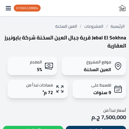
01060228884
/
/
الرئيسية
المشروعات
العين السخنة
Jebal El Sokhna قرية جبال العين السخنة شركة بايونيرز
العقارية
موقع المشروع
المقدم
العين السخنة
5%
تقسيط على
مساحات تبدأ من
9 سنوات
72 م²
أسعار تبدأ من
7,500,000 ج.م