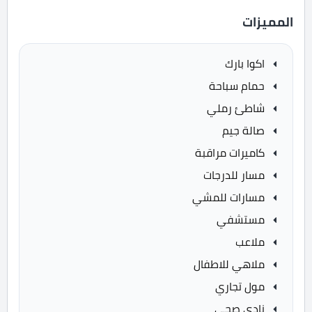
المميزات
اكوا بارك
حمام سباحة
شاطئ رملي
صالة جيم
كاميرات مراقبة
مسار للدرجات
مسارات للمشي
مستشفي
ملاعب
ملاهي للاطفال
مول تجاري
نادي صحي