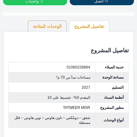
اتصل
واتساب
تفاصيل المشروع
الوحدات المتاحة
تفاصيل المشروع
خدمة العملاء
01060228884
مساحة الوحدة
مساحات تبدأ من 70 م²
التسليم
2027
أنظمة السداد
المقدم 5% - تقسيط على 10
مطور المشروع
TATWEER MISR
شقق – دوبلكس – تاون هاوس – توين هاوس – فلل
أنواع الوحدات
مستقلة