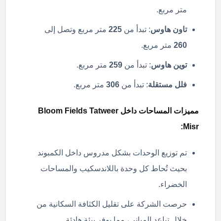
متر مربع.
تاون هاوس
: تبدأ من
225
متر مربع وتصل إلى
260
متر مربع.
توين هاوس
: تبدأ من
259
متر مربع.
فلل مستقلة
: تبدأ من
306
متر مربع.
مميزات المساحات داخل Bloom Fields Tatweer
Misr:
تم توزيع الوحدات بشكل مدروس داخل الكمبوند
بحيث تُحاط كل وحدة باللاندسكيب والمساحات
الخضراء.
حرصت الشركة على تقليل الكثافة السكانية من
خلال تباعد المباني، مما يوفر بيئة هادئة.