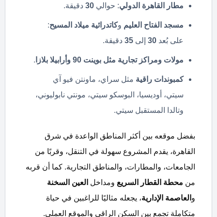
مطار القاهرة الدولي
: حوالي
30
دقيقة.
مسجد الفتاح العليم
و
كاتدرائية ميلاد المسيح
:
على بُعد
30
إلى
35
دقيقة.
مولات ومراكز تجارية مثل بوينت 90 وأرابيلا بلازا
.
كمبوندات راقية
مثل سراي، ماونتن فيو آي
سيتي، أوديسيا، البوسكو سيتي، مونتي نابوليوني،
وتالدا المستقبل سيتي.
بفضل موقعه بين أكثر المناطق الواعدة في شرق
القاهرة، يقدم المشروع سهولة في التنقل، وقربًا من
الجامعات، والمطارات، والمناطق التجارية. كما أن قربه
من
محطة القطار السريع
ومداخل
العين السخنة
و
العاصمة الإدارية
، يجعله مثاليًا للراغبين في حياة
متكاملة تجمع بين السكن الراقي والموقع العملي.