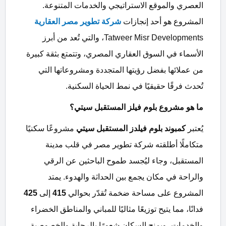
العصري والموقع الاستراتيجي والخدمات المتنوعة.
المشروع هو أحد إنجازات
شركة تطوير مصر العقارية
Tatweer Misr Developments، والتي تُعد من أبرز
الأسماء في السوق العقاري المصري، وتتمتع بثقة كبيرة
من عملائها بفضل رؤيتها المتجددة ومشروعاتها التي
تُحدث فرقًا حقيقيًا في نمط الحياة السكنية.
ما هو مشروع بلوم فيلز المستقبل سيتي
؟
يُعتبر
كمبوند بلوم فيلدز المستقبل سيتي
مشروعًا سكنيًا
متكاملًا أطلقته شركة تطوير مصر في قلب مدينة
المستقبل، وجاء ليُجسد طموح الباحثين عن الرقي
والراحة في مكان يجمع بين الحداثة والهدوء. يمتد
المشروع على مساحة ضخمة تُقدّر بحوالي
415
إلى
425
فدانًا، مما يتيح توزيعًا مثاليًا للمباني والمناطق الخضراء
والخدمات، ويمنح السكان شعورًا بالرحابة والخصوصية