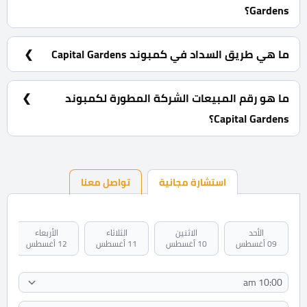
Gardens؟
تبدء المساحات للغرفتين من 143 متر و الثلاث غرف من 182
متر.
ما هي طريق السداد في كمبوند Capital Gardens
قدمت بالم هيلز طرق سداد متنوعة و مرنة تصل الي 8
سنوات
ما هو رقم المبيعات الشركة المطورة لكمبوند
Capital Gardens؟
01060228884
استشارة مجانية
تواصل معنا
الأحد
الاثنين
الثلاثاء
الأربعاء
09 أغسطس
10 أغسطس
11 أغسطس
12 أغسطس