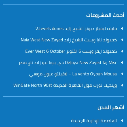
أحدث المشروعات
فايف ليفيلز ديونز الشيخ زايد V.Levels dunes
كمبوند نايا ويست الشيخ زايد Naia West New Zayed
كمبوند ايفر ويست 6 اكتوبر Ever West 6 October
DeJoya New Zayed Taj Misr دي جويا نيو زايد تاج مصر
La vento Oyoun Mousa – لافينتو عيون موسي
وينجيت نورث مول القاهرة الجديدة WinGate North 90st
أشهر المدن
العاصمة الإدارية الجديدة