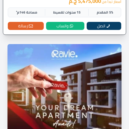
5,475,000 ج.م
أسعار تبدأ من
5% المقدم
15 سنوات تقسيط
مساحة 146م²
اتصل
واتساب
رسالة