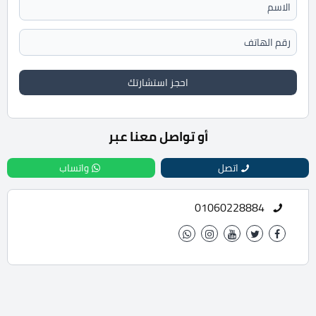
احجز استشارتك
أو تواصل معنا عبر
اتصل
واتساب
01060228884