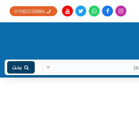
01060228884
بحث