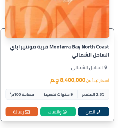
Monterra Bay North Coast قرية مونتيرا باي
الساحل الشمالي
الساحل الشمالي
8,400,000 ج.م
أسعار تبدأ من
2.5% المقدم
9 سنوات تقسيط
مساحة 100م²
اتصل
واتساب
رسالة