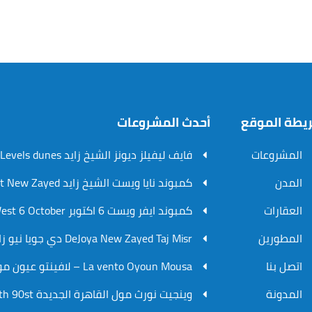
يطة الموقع
أحدث المشروعات
المشروعات
فايف ليفيلز ديونز الشيخ زايد V.Levels dunes
المدن
كمبوند نايا ويست الشيخ زايد Naia West New Zayed
العقارات
كمبوند ايفر ويست 6 اكتوبر Ever West 6 October
المطورين
DeJoya New Zayed Taj Misr دي جويا نيو زايد تاج مصر
اتصل بنا
La vento Oyoun Mousa – لافينتو عيون موسي
المدونة
وينجيت نورث مول القاهرة الجديدة WinGate North 90st