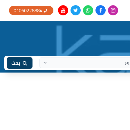
01060228884
بحث