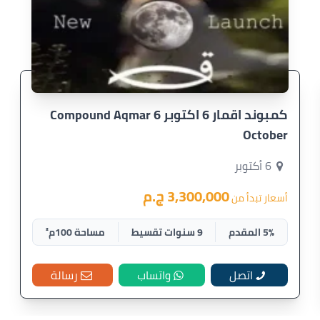
كمبوند اقمار 6 اكتوبر Compound Aqmar 6
October
6 أكتوبر
3,300,000 ج.م
أسعار تبدأ من
5% المقدم
9 سنوات تقسيط
مساحة 100م²
اتصل
واتساب
رسالة