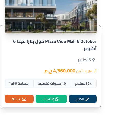
Plaza Vida Mall 6 October مول بلازا فيدا 6
أكتوبر
6 أكتوبر
4,360,000 ج.م
أسعار تبدأ من
2% المقدم
10 سنوات تقسيط
مساحة 36م²
اتصل
واتساب
رسالة