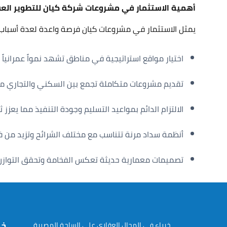
أهمية الاستثمار في مشروعات شركة كيان للتطوير العقاري – velopments
يمثل الاستثمار في مشروعات كيان فرصة واعدة لعدة أسباب 
اختيار مواقع استراتيجية في مناطق تشهد نمواً عمرانياً سريعاً 
تقديم مشروعات متكاملة تجمع بين السكني والتجاري مم
الالتزام الدائم بمواعيد التسليم وجودة التنفيذ مما يعزز
أنظمة سداد مرنة تتناسب مع مختلف الشرائح وتزيد من ف
تصميمات معمارية حديثة تعكس الفخامة وتحقق التوازن ب
خر
خبراء في المجال العقاري على الساحة المصرية