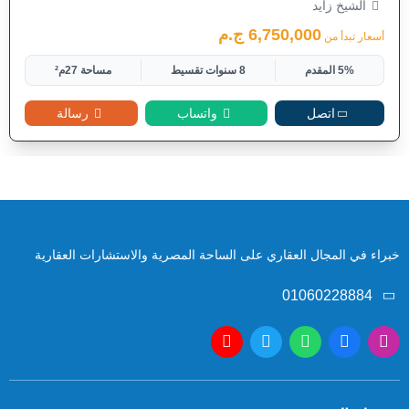
الشيخ زايد
6,750,000 ج.م
أسعار تبدأ من
5% المقدم
8 سنوات تقسيط
مساحة 27م²
اتصل
واتساب
رسالة
خبراء في المجال العقاري على الساحة المصرية والاستشارات العقارية
01060228884